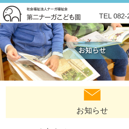
|
TEL 082-
社
会
福
祉
法
人
お知らせ
ナ