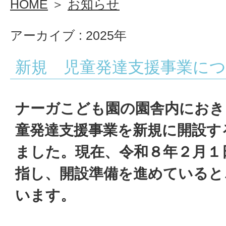
HOME
＞
お知らせ
ー
アーカイブ : 2025年
ガ
新規 児童発達支援事業に
福
祉
ナーガこども園の園舎内におき
会
童発達支援事業を新規に開設す
ました。
現在、令和８年２月１
指し、開設準備を進めていると
います。