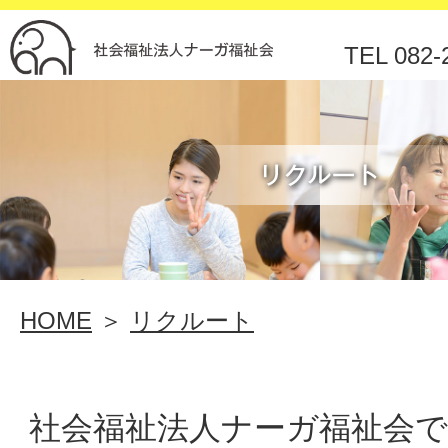
>
TEL 082-
リ
ク
HOME
＞
リクルート
ル
ー
社会福祉法人ナーガ福祉会