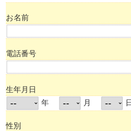
お名前
電話番号
生年月日
年
月
性別