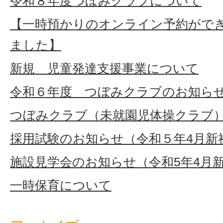
令和８年度つぼみクラブについて
法
【一時預かりのオンライン予約がで
人
ました】
新規 児童発達支援事業について
ナ
令和６年度 つぼみクラブのお知ら
ー
つぼみクラブ（未就園児体操クラブ
ガ
採用試験のお知らせ（令和５年4月新
福
施設見学会のお知らせ（令和5年4月
祉
一時保育について
会