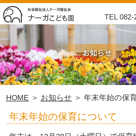
年
TEL 082-
末
年
始
の
保
HOME
＞
お知らせ
＞ 年末年始の保
育
年末年始の保育について
に