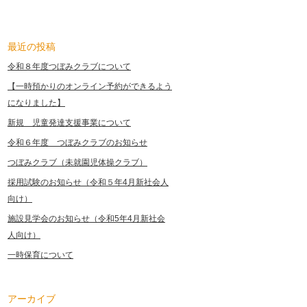
最近の投稿
令和８年度つぼみクラブについて
【一時預かりのオンライン予約ができるよう
になりました】
新規 児童発達支援事業について
令和６年度 つぼみクラブのお知らせ
つぼみクラブ（未就園児体操クラブ）
採用試験のお知らせ（令和５年4月新社会人
向け）
施設見学会のお知らせ（令和5年4月新社会
人向け）
一時保育について
アーカイブ