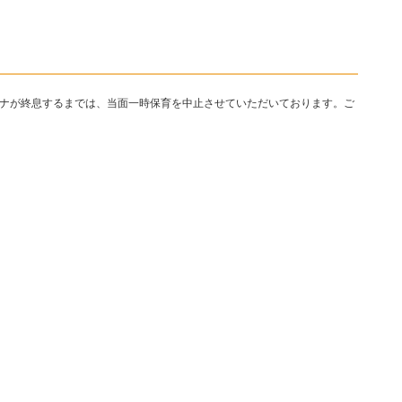
法
人
ナ
ー
ナが終息するまでは、当面一時保育を中止させていただいております。ご
ガ
福
祉
会