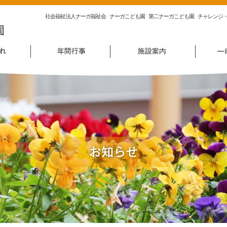
一
社会福祉法人ナーガ福祉会
ナーガこども園
第二ナーガこども園
チャレンジ
時
保
育
に
つ
い
て
|
社
会
福
祉